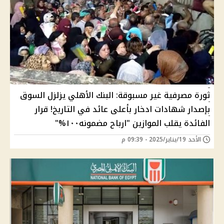
ثورة مصرفية غير مسبوقة: البنك الأهلي يزلزل السوق
بإصدار شهادات ادخار بأعلى عائد في التاريخ! قرار
الفائدة يقلب الموازين "ارباح مضمونه١٠٠%"
الأحد 19/يناير/2025 - 09:39 م