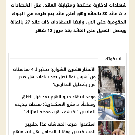
شهادات ادخارية
مختلفة ومتباينة
العائد
، مثل
الشهادات
ذات
عائد
30 بالمائة وهو أعلى
عائد
يتم طرحه في
البنوك
الحكومية
حتى الان، وايضا
الشهادات
ذات
عائد
27 بالمائة
ويحصل العميل على
العائد
بعد مرور 12 شهر.
لا يفوتك
الأمطار هتغرق الشوارع: تحذير لـ 4 محافظات
من أشرس نوة تصل بعد ساعات: هل صدر
قرار بتعطيل المدارس؟
موعد انتهاء مترو الهرم بعد قرار الغلق
ومفاجأة بـ مترو الاسكندرية: محطات جديدة
للملايين "اكتشف اقرب محطة لمنزلك"
استعدوا: صرف المعاشات غدًا لملايين
المستفيدين وفقا لـ التضامن: هل انت منهم