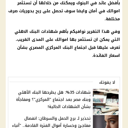
بأفضل
عائد
في
البنوك
ويمكنك من خلالها أن تستثمر
اموالك في أمان وايضا سوف تحصل على ربح بدوريات
صرف
مختلفة.
وفي هذا التقرير نوافيكم بأهم
شهادات البنك الاهلي
التي يمكن ان تستثمر بها اموالك على المدى القريب،
تعرف عليها قبل
اجتماع البنك المركزي المصري
بشأن
اسعار الفائدة
.
لا يفوتك
شهادات 35%: هل يطرحها البنك الأهلي
وبنك مصر بعد اجتماع "المركزي"؟ ومفاجأة
بشأن الشهادات الحالية!
تحذير لـ برج الحمل والسرطان: انفصال
مفاجئ وخسارة أموال الفترة القادمة.. "أنباء