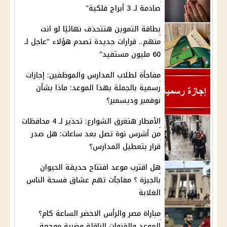
صادمة لـ 3 أبراج فلكية"
بطاقة التموين هتتحذف نهائيًا لو انت
منهم.. قرارات جديدة تصدم هؤلاء "عاجل لـ
60 مليون مستفيد"
مفاجأة لطلاب المدارس والموظفين: إجازات
رسمية بالجملة بهذا الموعد: ماذا بشأن
نوفمبر وديسمبر؟
الأمطار هتغرق الشوارع: تحذير لـ 4 محافظات
من أشرس نوة تصل بعد ساعات: هل صدر
قرار بتعطيل المدارس؟
هل اقترب موعد افتتاح حديقة الحيوان
بالجيزة ؟ مفاجآت تهم عشاق فسحة الناس
الغلابة
مباراة مصر والرأس الاخضر الساعة كام؟
الموعد والقنوات الناقلة وضربة موجعة