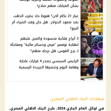
بشأن الغيابات منهم صلاح!
عيار 21 بكام الان؟ هبوط حاد يضرب الذهب
بعد صعود الدولار.. هل حان وقت الشراء أم
البيع؟
3 أبراج فلكية محسودة والعين عليهم
لنهاية نوفمبر "مرض وخسائر مالية" ومفاجأة
لـ برج القوس: هل برجك منهم؟
الرئيس السيسي يصدر 4 قرارات عاجلة
وهامة اليوم وتنشرها الجريدة الرسمية
شهادات البنك الاهلي المصري
في اوائل العام الجاري 2024، طرح
البنك الاهلي المصري
،