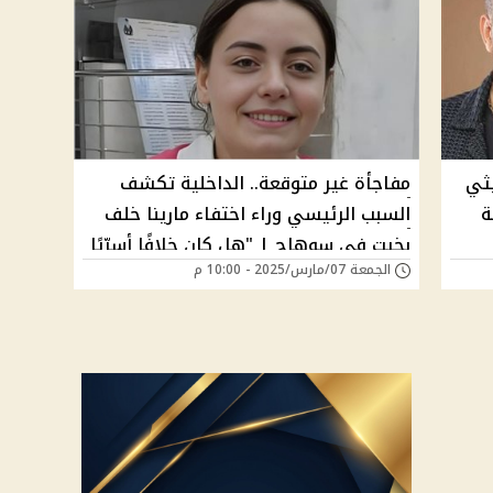
ثي
مفاجأة غير متوقعة.. الداخلية تكشف
ة
السبب الرئيسي وراء اختفاء مارينا خلف
بخيت في سوهاج | "هل كان خلافًا أسرِّيًا
الجمعة 07/مارس/2025 - 10:00 م
أم اختطافًا؟"