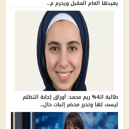
يعيدها العام المقبل ويحرم م...
طالبة الـ4% ريم محمد: أوراق إجابة التظلم
ليست لها وتحرر محضر إثبات حال...