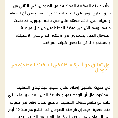
بدأت حادثة السفينة المختطفة من الصومال، في الثاني من
مايو الجاري، ومر على الاختطاف 11 يوماً، مما يعني أن الطعام
والمياه التي كانت معهم على متن ناقلة البترول، قد نفدت
منهم، وهم الآن في قبضة المختطفين من قبل قراصنة
الصومال الذين يعتمدون في رزقهم الحرام على الاستيلاء
والاستحواذ لـ كل ما يخص خيرات المراكب.
أول تعليق من أسرة ميكانيكي السفينة المحتجزة في
الصومال
في حديث لشقيق إسلام عادل سليم، ميكانيكي السفينة
المحتجزة، قال أن الوقت يمر، وبطبيعة الحال الغذاء والماء التي
كانت مع طاقم حمولة السفينة، بالطبع نفدت وهم في ظروف
حتماً صعبة، حيث إن قراصنة الصومال قد اقتادوهم منذ 10 أيام
إلى السواحل هناك، بعد أن كانوا بالقرب من الجانب اليمني.