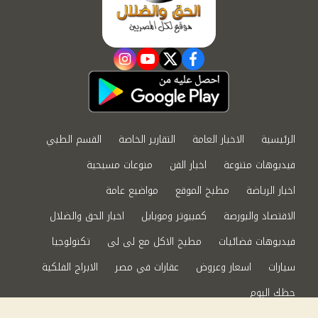
instagram
youtube
twitter
facebook
الرئيسية
الاخبار العامة
التقارير الخاصة
القسم الطبي
فيديوهات متنوعة
اخبار الفن
منوعات مسيحية
اخبار الرياضة
مطبخ الموقع
مواضيع عامة
الاقتصاد والبورصة
كمبيوتر وموبايل
اخبار الحق والضلال
فيديوهات فضائيات
مطبخ الاكل مع لى لى
تكنولوجيا
سيارات
اسعار وعروض
عقارات في مصر
الابراج الفلكية
حظك اليوم