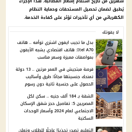
شهرين من تاريخ استلام إشعار المطالبة. هذا الإجراء
يُطبق لضمان تحصيل المستحقات وحماية النظام
الكهربائي من أي تأخيرات تؤثر على كفاءة الخدمة.
لا يفوتك
بدل ما تجيب ايفون اشتري توأمه .. هاتف
Itel A70: هاتف اقتصادي يشبه الآيفون
بمواصفات مميزة وسعر مناسب
فرصة مبتجيش في العمر مرتين .. 13 دولة
تمنحك جنسيتها مجانًا: طرق وأساليب
الحصول على جنسية ثانية دون رسوم
الشقة بـ 184 ألف جنيه .. سكن لكل
المصريين 5: تفاصيل حجز شقق الإسكان
الاجتماعي لعام 2024 وأسعار الوحدات
السكنية
التعليم تصدر تحذيرًا عاجلًا للطلاب وتعلن