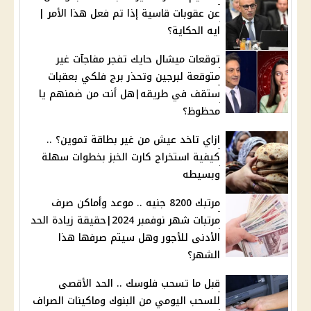
عن عقوبات قاسية إذا تم فعل هذا الأمر |
ايه الحكاية؟
توقعات ميشال حايك تفجر مفاجآت غير
متوقعة لبرجين وتحذر برج فلكي بعقبات
ستقف في طريقه|هل أنت من ضمنهم يا
محظوظ؟
ازاي تاخد عيش من غير بطاقة تموين؟ ..
كيفية استخراج كارت الخبز بخطوات سهلة
وبسيطه
مرتبك 8200 جنيه .. موعد وأماكن صرف
مرتبات شهر نوفمبر 2024|حقيقة زيادة الحد
الأدنى للأجور وهل سيتم صرفها هذا
الشهر؟
قبل ما تسحب فلوسك .. الحد الأقصى
للسحب اليومي من البنوك وماكينات الصراف