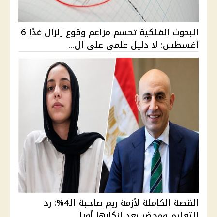
البحوث الفلكية تحسم مزاعم وقوع زلزال غدًا 6
أغسطس: لا دليل علمي على ال...
القصة الكاملة لأزمة ريم صاحبة الـ4%: رد
التعليم ومحضر بعد إنكارها أورا...