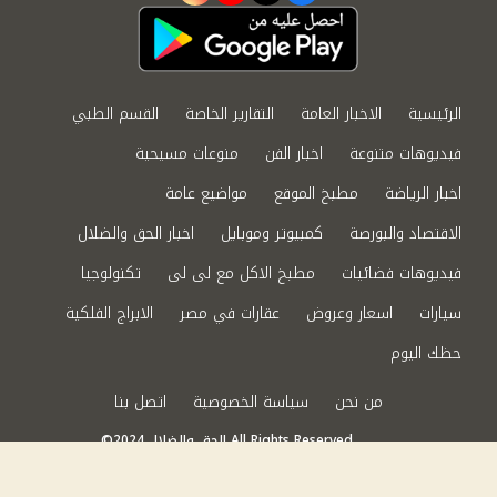
الرئيسية
الاخبار العامة
التقارير الخاصة
القسم الطبي
فيديوهات متنوعة
اخبار الفن
منوعات مسيحية
اخبار الرياضة
مطبخ الموقع
مواضيع عامة
الاقتصاد والبورصة
كمبيوتر وموبايل
اخبار الحق والضلال
فيديوهات فضائيات
مطبخ الاكل مع لى لى
تكنولوجيا
سيارات
اسعار وعروض
عقارات في مصر
الابراج الفلكية
حظك اليوم
من نحن
سياسة الخصوصية
اتصل بنا
©2024 الحق والضلال All Rights Reserved.
Powered by