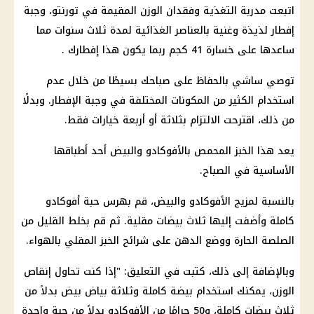
اتبعت مدربة التغذية وفقدان الوزن المقيمة في تورنتو، وجبة
إفطار لذيذة وغنية بالعناصر الغذائية لمدة ثلاث سنوات مما
ساعدها على خسارة 41 كجم ربما يكون هذا إفطارك .
توصي ساشي بالحفاظ على صباحك بسيطًا من خلال عدم
استخدام الكثير من المكونات المختلفة في وجبة الإفطار. وبدلًا
من ذلك، اقترحت الالتزام بثلاثة أو أربعة خيارات فقط.
يعد هذا الخبز المحمص بالأفوكادو والبيض أحد أطباقها
الأساسية في الصباح.
بالنسبة لمزيج الأفوكادو والبيض، قم بهرس حبة أفوكادو
كاملة وأضفت إليها ثلاث بيضات مقلية. ثم قم بخلط القليل من
الصلصة الحارة ووضع الدهن على شرائح الخبز المقلي بالهواء.
وبالإضافة إلى ذلك، كتبت في التعليق: "إذا كنت تحاول إنقاص
الوزن، يمكنك استخدام بيضة كاملة وثلاثة بياض بيض بدلاً من
ثلاث بيضات كاملة، و50 جرامًا من الأفوكادو بدلاً من حبة واحدة