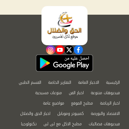
instagram
youtube
twitter
facebook
الرئيسية
الاخبار العامة
التقارير الخاصة
القسم الطبي
فيديوهات متنوعة
اخبار الفن
منوعات مسيحية
اخبار الرياضة
مطبخ الموقع
مواضيع عامة
الاقتصاد والبورصة
كمبيوتر وموبايل
اخبار الحق والضلال
فيديوهات فضائيات
مطبخ الاكل مع لى لى
تكنولوجيا