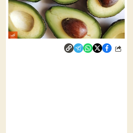
اف
شارك