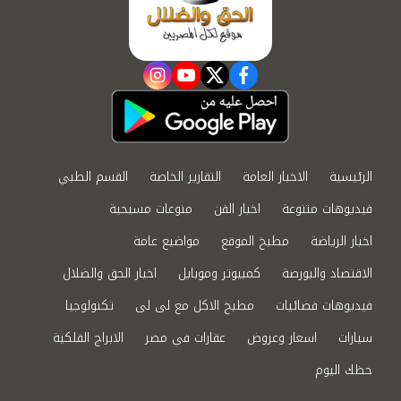
instagram
youtube
twitter
facebook
الرئيسية
الاخبار العامة
التقارير الخاصة
القسم الطبي
فيديوهات متنوعة
اخبار الفن
منوعات مسيحية
اخبار الرياضة
مطبخ الموقع
مواضيع عامة
الاقتصاد والبورصة
كمبيوتر وموبايل
اخبار الحق والضلال
فيديوهات فضائيات
مطبخ الاكل مع لى لى
تكنولوجيا
سيارات
اسعار وعروض
عقارات في مصر
الابراج الفلكية
حظك اليوم