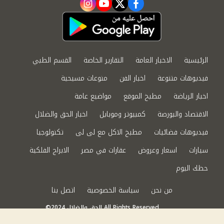
instagram
youtube
twitter
facebook
الرئيسية
الاخبار العامة
التقارير الخاصة
القسم الطبي
فيديوهات متنوعة
اخبار الفن
منوعات مسيحية
اخبار الرياضة
مطبخ الموقع
مواضيع عامة
الاقتصاد والبورصة
كمبيوتر وموبايل
اخبار الحق والضلال
فيديوهات فضائيات
مطبخ الاكل مع لى لى
تكنولوجيا
سيارات
اسعار وعروض
عقارات في مصر
الابراج الفلكية
حظك اليوم
من نحن
سياسة الخصوصية
اتصل بنا
©2024 الحق والضلال All Rights Reserved.
Powered by