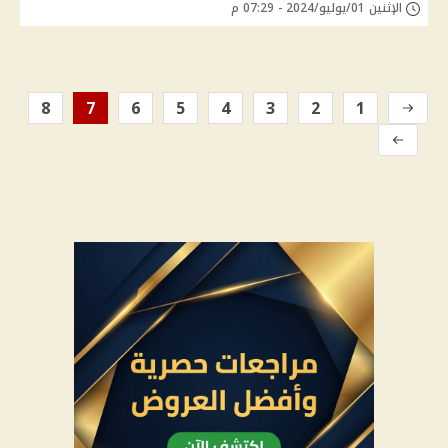
الإثنين 01/يوليو/2024 - 07:29 م
8
7
6
5
4
3
2
1