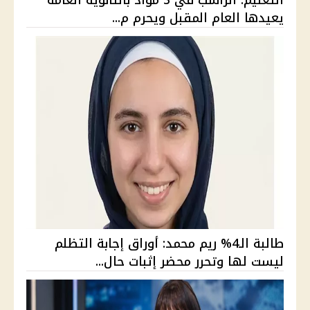
التعليم: الراسب في 3 مواد بالثانوية العامة
يعيدها العام المقبل ويحرم م...
طالبة الـ4% ريم محمد: أوراق إجابة التظلم
ليست لها وتحرر محضر إثبات حال...