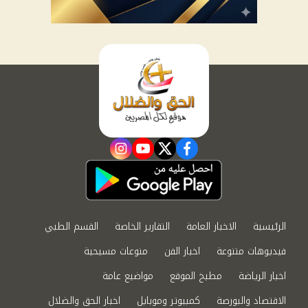
instagram
youtube
twitter
facebook
الرئيسية
الاخبار العامة
التقارير الخاصة
القسم الطبي
فيديوهات متنوعة
اخبار الفن
منوعات مسيحية
اخبار الرياضة
مطبخ الموقع
مواضيع عامة
الاقتصاد والبورصة
كمبيوتر وموبايل
اخبار الحق والضلال