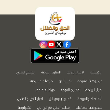
instagram
youtube
twitter
facebook
الرئيسية
الاخبار العامة
التقارير الخاصة
القسم الطبي
فيديوهات متنوعة
اخبار الفن
منوعات مسيحية
اخبار الرياضة
مطبخ الموقع
مواضيع عامة
الاقتصاد والبورصة
كمبيوتر وموبايل
اخبار الحق والضلال
فيديوهات فضائيات
مطبخ الاكل مع لى لى
تكنولوجيا