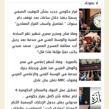
لا يفوتك
قرار حكومي جديد بشأن التوقيت الصيفي
رسميًا يتفذ خلال ساعات بعد توقف دام
سنوات " تفاصيل وأسباب القرار المفاجئ"
وفاة فنان ومخرج مصري شهير تهز الساحة
الفنية والوسط الفني في صدمة بعد رحيل
أحد عمالقة المسرح المصري - محمد صبحي
يكتب نعيًا مؤلمًا ماذا قال؟
بالصورة : وفاة أشهر إعلامي في مصر
والوطن العربي منذ قليل ورحيلة يترك
صدمة في الوسط الفني والإعلامي العربي
وقنوات MBC تعلن بيان عاجل
تعطيل عمل البنوك والمصالح الحكومية 6
ايام عطلة بأجر كامل بقرار حكومي ..
مدبولي يعلن جدول الإجازات الرسمية الأيام
المقبلة "مفاجاه كبري" للموظفيين والطلاب