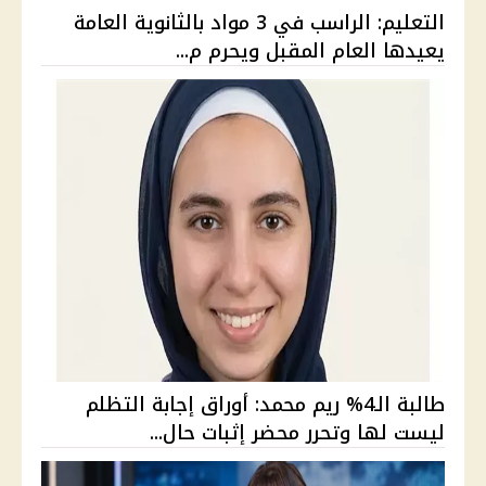
التعليم: الراسب في 3 مواد بالثانوية العامة
يعيدها العام المقبل ويحرم م...
طالبة الـ4% ريم محمد: أوراق إجابة التظلم
ليست لها وتحرر محضر إثبات حال...