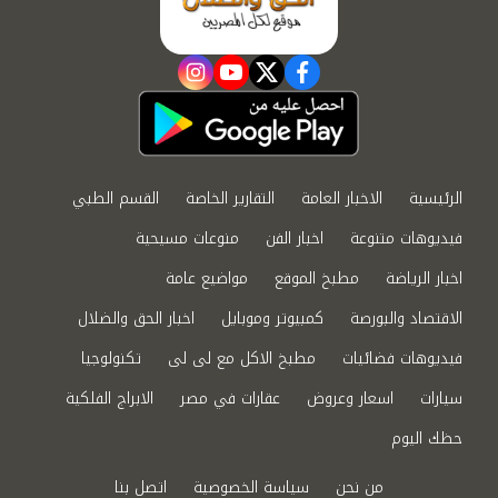
instagram
youtube
twitter
facebook
الرئيسية
الاخبار العامة
التقارير الخاصة
القسم الطبي
فيديوهات متنوعة
اخبار الفن
منوعات مسيحية
اخبار الرياضة
مطبخ الموقع
مواضيع عامة
الاقتصاد والبورصة
كمبيوتر وموبايل
اخبار الحق والضلال
فيديوهات فضائيات
مطبخ الاكل مع لى لى
تكنولوجيا
سيارات
اسعار وعروض
عقارات في مصر
الابراج الفلكية
حظك اليوم
من نحن
سياسة الخصوصية
اتصل بنا