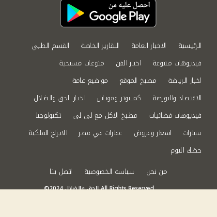
الرئيسية
الاخبار العامة
التقارير الخاصة
القسم الطبي
فيديوهات متنوعة
اخبار الفن
منوعات مسيحية
اخبار الرياضة
مطبخ الموقع
مواضيع عامة
الاقتصاد والبورصة
كمبيوتر وموبايل
اخبار الحق والضلال
فيديوهات فضائيات
مطبخ الاكل مع لى لى
تكنولوجيا
سيارات
اسعار وعروض
عقارات في مصر
الابراج الفلكية
حظك اليوم
من نحن
سياسة الخصوصية
اتصل بنا
©2024 الحق والضلال All Rights Reserved.
Powered by