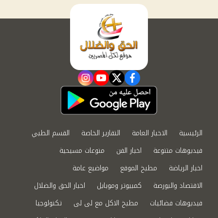
instagram
youtube
twitter
facebook
الرئيسية
الاخبار العامة
التقارير الخاصة
القسم الطبي
فيديوهات متنوعة
اخبار الفن
منوعات مسيحية
اخبار الرياضة
مطبخ الموقع
مواضيع عامة
الاقتصاد والبورصة
كمبيوتر وموبايل
اخبار الحق والضلال
فيديوهات فضائيات
مطبخ الاكل مع لى لى
تكنولوجيا