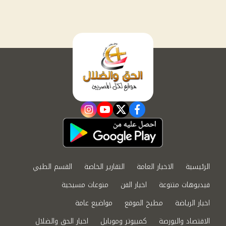
instagram
youtube
twitter
facebook
الرئيسية
الاخبار العامة
التقارير الخاصة
القسم الطبي
فيديوهات متنوعة
اخبار الفن
منوعات مسيحية
اخبار الرياضة
مطبخ الموقع
مواضيع عامة
الاقتصاد والبورصة
كمبيوتر وموبايل
اخبار الحق والضلال