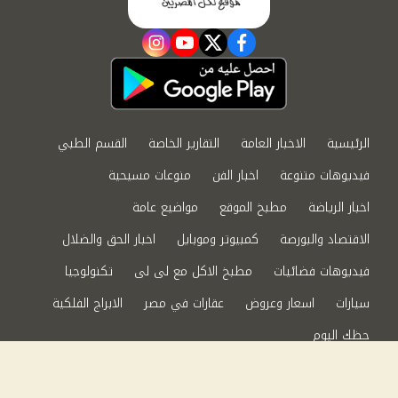
instagram
youtube
twitter
facebook
الرئيسية
الاخبار العامة
التقارير الخاصة
القسم الطبي
فيديوهات متنوعة
اخبار الفن
منوعات مسيحية
اخبار الرياضة
مطبخ الموقع
مواضيع عامة
الاقتصاد والبورصة
كمبيوتر وموبايل
اخبار الحق والضلال
فيديوهات فضائيات
مطبخ الاكل مع لى لى
تكنولوجيا
سيارات
اسعار وعروض
عقارات في مصر
الابراج الفلكية
حظك اليوم
من نحن
سياسة الخصوصية
اتصل بنا