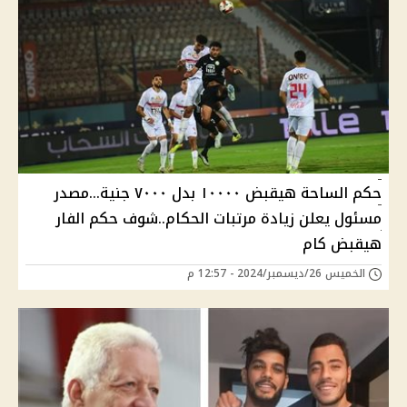
حكم الساحة هيقبض ١٠٠٠٠ بدل ٧٠٠٠ جنية...مصدر
مسئول يعلن زيادة مرتبات الحكام..شوف حكم الفار
هيقبض كام
الخميس 26/ديسمبر/2024 - 12:57 م