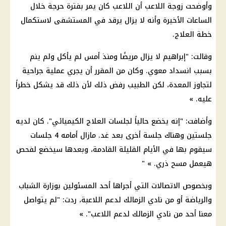
وأوضحت زوجة اللاعب أن اللاعب كان يمر بفترة حرجة خلال
الساعات الأخيرة وأنه لا يزال يرقد في المستشفى لاستكمال
خطة العلاج.
وقالت: "إبراهيم لا يزال مريضًا ومنذ أمس لم يأكل ولم ينم
بسبب انسداد معوي. وكان من المقرر أن يجري عملية جراحية
لتجاوز المعدة، لكن الطبيب رفض ذلك لأن ذلك قد يشكل خطراً
عليه. »
وأضافت: "إنه يخضع حالياً لجلسات العلاج الكيميائي". كان لديه
جلستين وهناك جلسة أخرى بعد غد. مازال أمامه 4 جلسات
سيقوم بها في الأيام القليلة القادمة، وبعدها سيخضع لفحص
هيعمل مسح ذري. » "
وبخصوص
الاتصالات
التي أجراها أحد المسئولين بوزارة الشباب
والرياضة أو من
نادي الزمالك
لدعم اللاعبة، ردت: "لم يتواصل
معنا أحد من
نادي الزمالك
لدعم
اللاعب
". »