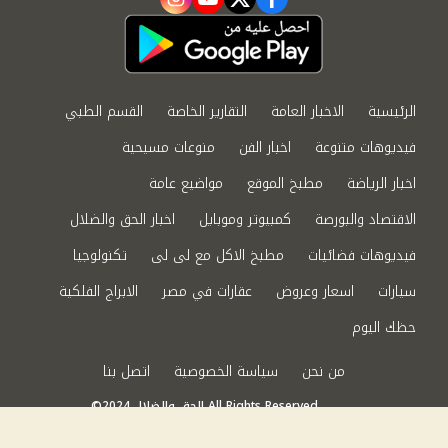
instagram
youtube
twitter
facebook
الرئيسية
الاخبار العامة
التقارير الخاصة
القسم الطبي
فيديوهات متنوعة
اخبار الفن
منوعات مسيحية
اخبار الرياضة
مطبخ الموقع
مواضيع عامة
الاقتصاد والبورصة
كمبيوتر وموبايل
اخبار الحق والضلال
فيديوهات فضائيات
مطبخ الاكل مع لى لى
تكنولوجيا
سيارات
اسعار وعروض
عقارات في مصر
الابراج الفلكية
حظك اليوم
من نحن
سياسة الخصوصية
اتصل بنا
©2024 الحق والضلال All Rights Reserved.
Powered by