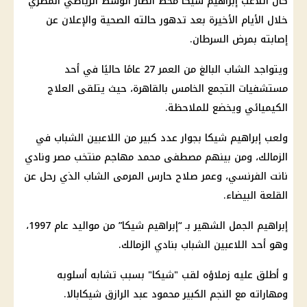
كان اللاعب إبراهيم شيكا محط أنظار الوسط الرياضي المصري
خلال الأيام الأخيرة بعد تدهور حالته الصحية والإعلان عن
إصابته بمرض السرطان.
ويتواجد الشاب البالغ من العمر 27 عامًا حاليًا في أحد
مستشفيات التجمع الخامس بالقاهرة، حيث يتلقى العلاج
الكيميائي ويخضع للملاحظة.
ولعب إبراهيم شيكا بجوار عدد كبير من اللاعبين الشباب في
الزمالك، ومن بينهم مصطفى محمد مهاجم منتخب مصر ونادي
نانت الفرنسي، وعمر صلاح حارس المرمى الشاب الذي رحل عن
القلعة البيضاء.
إبراهيم الجمل الشهير بـ “إبراهيم شيكا” من مواليد عام 1997،
وهو أحد اللاعبين الشباب بنادي الزمالك.
و أطلق عليه زملاؤه لقب "شيكا" بسبب تشابه أسلوبه
ومهاراته مع النجم الكبير محمود عبد الرازق شيكابالا.