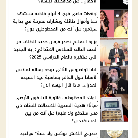
الأحمال.. هل محافظتك بينهم؟
توقعات ماغي فرح: 4 أبراج فلكية ستشهد
حظ وأموال طائلة وبشارات مفرحة في بداية
سبتمبر: هل أنت من المحظوظين دول؟
وزارة التعليم تصدر فرمان جديد للطلاب من
الصف الثالث للسادس الابتدائي: إيه الجديد
اللي هتغيره بالعام الدراسي 2025؟
البابا تواضروس الثاني يوجه رسالة لملايين
الأقباط حول العالم بمناسبة عيد السيدة
العذراء.. ماذا قال اليهم الآن؟
ياولاد المحظوظة.. فاتورة التليفون الأرضي
مجانًا؟ هدية المصرية للاتصالات للفئات دي
مش هتدفع ولا مليم! هل أنت من بين
المستفيدين؟
حضرتي اللانش بوكس ولا لسة؟ مواعيد