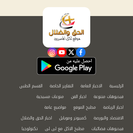
instagram
youtube
twitter
facebook
الرئيسية
الاخبار العامة
التقارير الخاصة
القسم الطبي
فيديوهات متنوعة
اخبار الفن
منوعات مسيحية
اخبار الرياضة
مطبخ الموقع
مواضيع عامة
الاقتصاد والبورصة
كمبيوتر وموبايل
اخبار الحق والضلال
فيديوهات فضائيات
مطبخ الاكل مع لى لى
تكنولوجيا