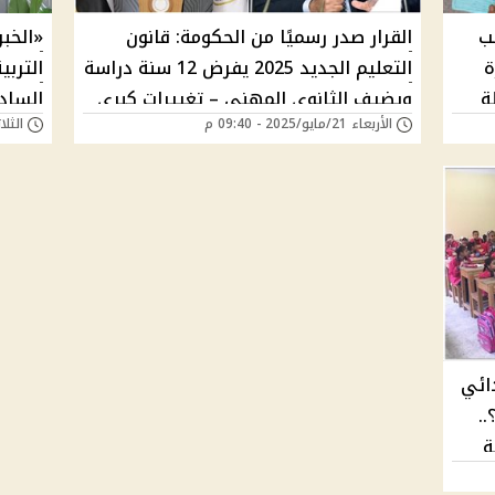
طالب
القرار صدر رسميًا من الحكومة: قانون
«الخبر
ة
التعليم الجديد 2025 يفرض 12 سنة دراسة
التربي
ة
ويضيف الثانوي المهني – تغييرات كبرى
الساد
الأربعاء 21/مايو/2025 - 09:40 م
الثلاثاء 13/مايو/5
تضرب المدارس قبل العام الجديد
العام
ائي
..
ة