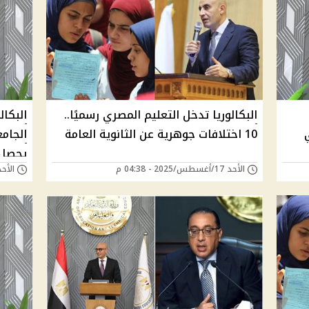
البكالوريا تدخل التعليم المصري رسميًا..
البكال
10 اختلافات جوهرية عن الثانوية العامة
الجامع
يحصل 
الأحد 17/أغسطس/2025 - 04:38 م
الأحد 20/يوليو/2025 - 
العامة