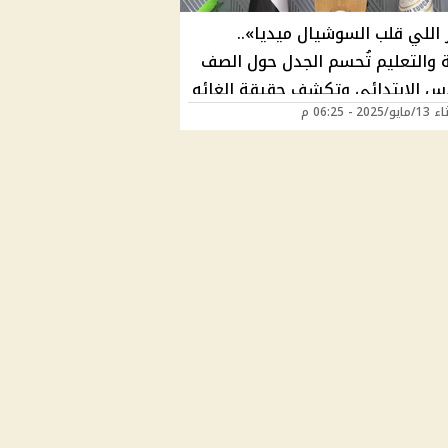
 اللي قلب السوشيال ميديا»..
ة والتعليم تُحسم الجدل حول الصف
س الابتدائي وتكشف حقيقة إلغائه
202 - 06:25 م
 الدراسي المقبل