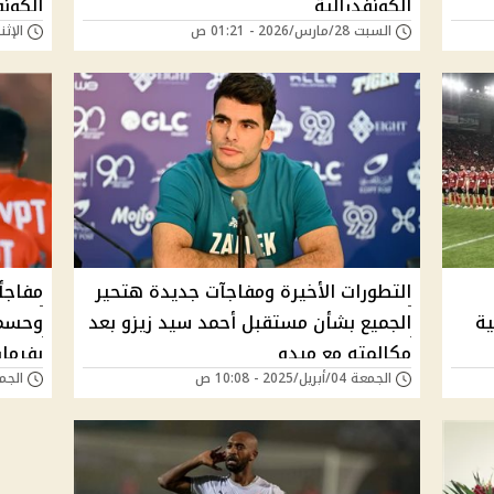
الكونفدرالية
الكونف
السبت 28/مارس/2026 - 01:21 ص
الإثنين 23/مارس/026
التطورات الأخيرة ومفاجآت جديدة هتحير
مفاجأ
ية
الجميع بشأن مستقبل أحمد سيد زيزو بعد
وحسم 
مكالمته مع ميدو
بفرما
الجمعة 04/أبريل/2025 - 10:08 ص
الجمعة 24/مايو/4