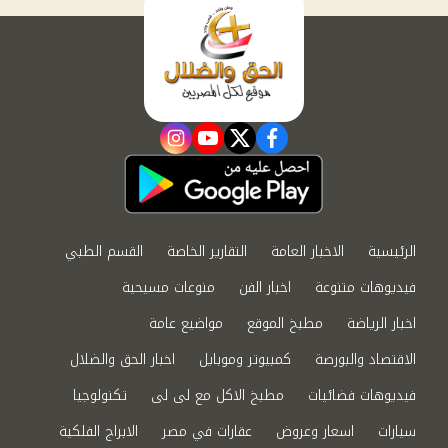
instagram
youtube
twitter
facebook
الرئيسية
الاخبار العامة
التقارير الخاصة
القسم الطبي
فيديوهات متنوعة
اخبار الفن
منوعات مسيحية
اخبار الرياضة
مطبخ الموقع
مواضيع عامة
الاقتصاد والبورصة
كمبيوتر وموبايل
اخبار الحق والضلال
فيديوهات فضائيات
مطبخ الاكل مع لى لى
تكنولوجيا
سيارات
اسعار وعروض
عقارات في مصر
الابراج الفلكية