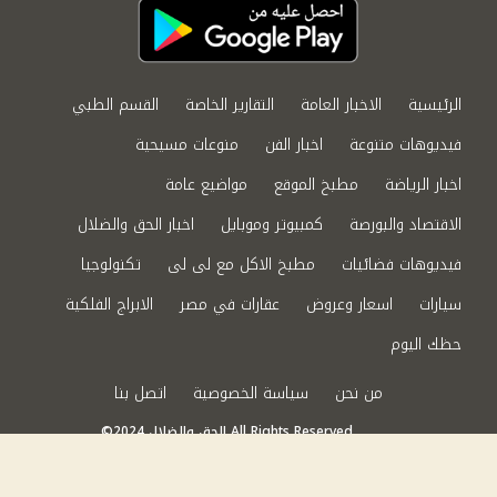
الرئيسية
الاخبار العامة
التقارير الخاصة
القسم الطبي
فيديوهات متنوعة
اخبار الفن
منوعات مسيحية
اخبار الرياضة
مطبخ الموقع
مواضيع عامة
الاقتصاد والبورصة
كمبيوتر وموبايل
اخبار الحق والضلال
فيديوهات فضائيات
مطبخ الاكل مع لى لى
تكنولوجيا
سيارات
اسعار وعروض
عقارات في مصر
الابراج الفلكية
حظك اليوم
من نحن
سياسة الخصوصية
اتصل بنا
©2024 الحق والضلال All Rights Reserved.
Powered by