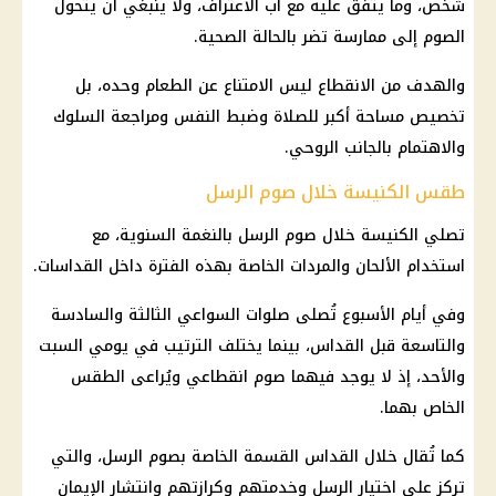
شخص، وما يتفق عليه مع أب الاعتراف، ولا ينبغي أن يتحول
الصوم إلى ممارسة تضر بالحالة الصحية.
والهدف من الانقطاع ليس الامتناع عن الطعام وحده، بل
تخصيص مساحة أكبر للصلاة وضبط النفس ومراجعة السلوك
والاهتمام بالجانب الروحي.
طقس الكنيسة خلال صوم الرسل
تصلي
الكنيسة
خلال صوم الرسل بالنغمة السنوية، مع
استخدام الألحان والمردات الخاصة بهذه الفترة داخل القداسات.
وفي أيام الأسبوع تُصلى صلوات السواعي الثالثة والسادسة
والتاسعة قبل القداس، بينما يختلف الترتيب في يومي السبت
والأحد، إذ لا يوجد فيهما صوم انقطاعي ويُراعى
الطقس
الخاص بهما.
كما تُقال خلال القداس القسمة الخاصة بصوم الرسل، والتي
تركز على اختيار الرسل وخدمتهم وكرازتهم وانتشار الإيمان