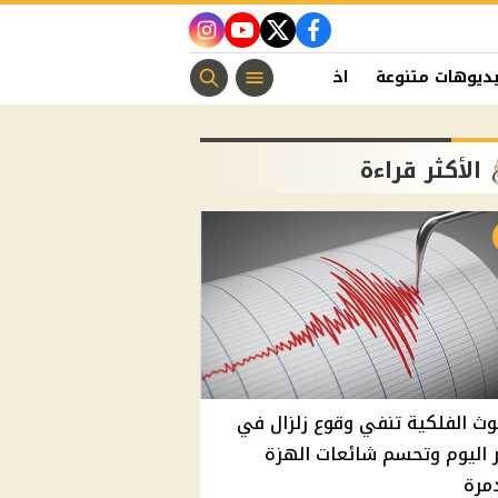
instagram
youtube
twitter
facebook
ديوهات متنوعة
اخبار الفن
منوعات مسيحية
اخبار الرياضة
الأكثر قراءة
وث الفلكية تنفي وقوع زلزال في
اليوم وتحسم شائعات الهزة
مرة