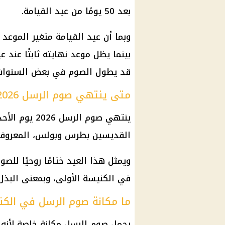
بعد 50 يومًا من عيد القيامة.
وبما أن عيد القيامة متغير الموعد 
بينما يظل موعد نهايته ثابتًا عند
عي
قد يطول الصوم في بعض السنوات
متى ينتهي صوم الرسل 2026؟
ينتهي
صوم الرسل
القديسين بطرس وبولس، المعروف ش
ويمثل هذا العيد ختامًا روحيًا للصوم
في الكنيسة الأولى، وبمعنى البذل
ما مكانة صوم الرسل في الك
يحمل
صوم الرسل
مكانة خاصة لأنه 