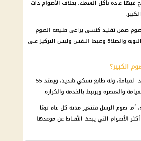
 فيها عادة بأكل السمك، بخلاف الأصوام ذات
كبير.
لصوم ضمن
تقليد كنسي
يراعي طبيعة الصوم
لتوبة والصلاة وضبط النفس وليس التركيز على
وم الكبير؟
الصوم الكبير يرتبط بالاستعداد لعيد القيامة، وله طابع نسكي شديد، ويمتد 55
قيامة والعنصرة ويرتبط بالخدمة والكرازة.
 أما صوم الرسل فتتغير مدته كل عام تبعًا
كثر الأصوام التي يبحث الأقباط عن موعدها