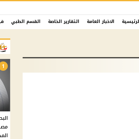
لرئيسية
الاخبار العامة
التقارير الخاصة
القسم الطبي
في
1
البح
مصر 
المد