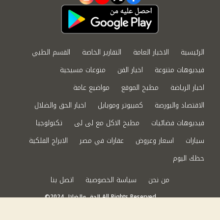
instagram
youtube
twitter
facebook
الرئيسية
الاخبار العامة
التقارير الخاصة
القسم الطبي
فيديوهات متنوعة
اخبار الفن
منوعات مسيحية
اخبار الرياضة
مطبخ الموقع
مواضيع عامة
الاقتصاد والبورصة
كمبيوتر وموبايل
اخبار الحق والضلال
فيديوهات فضائيات
مطبخ الاكل مع لى لى
تكنولوجيا
سيارات
اسعار وعروض
عقارات في مصر
الابراج الفلكية
حظك اليوم
من نحن
سياسة الخصوصية
اتصل بنا
©2024 الحق والضلال All Rights Reserved.
Powered by