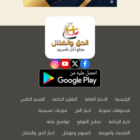
instagram
youtube
twitter
facebook
الرئيسية
الاخبار العامة
التقارير الخاصة
القسم الطبي
فيديوهات متنوعة
اخبار الفن
منوعات مسيحية
اخبار الرياضة
مطبخ الموقع
مواضيع عامة
الاقتصاد والبورصة
كمبيوتر وموبايل
اخبار الحق والضلال