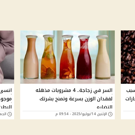
سبب
السر في زجاجة.. 4 مشروبات مذهله
انسى 
ازات
لفقدان الوزن بسرعة وتمنح بشرتك
موجود
النضاره
البطن 
الإثنين 14/يوليو/2025 - 09:54 م
الجمعة 04/يوليو/5