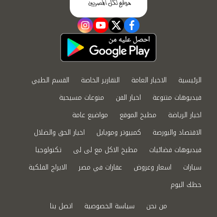
instagram
youtube
twitter
facebook
الرئيسية
الاخبار العامة
التقارير الخاصة
القسم الطبي
فيديوهات متنوعة
اخبار الفن
منوعات مسيحية
اخبار الرياضة
مطبخ الموقع
مواضيع عامة
الاقتصاد والبورصة
كمبيوتر وموبايل
اخبار الحق والضلال
فيديوهات فضائيات
مطبخ الاكل مع لى لى
تكنولوجيا
سيارات
اسعار وعروض
عقارات في مصر
الابراج الفلكية
حظك اليوم
من نحن
سياسة الخصوصية
اتصل بنا