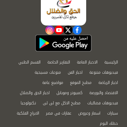
instagram
youtube
twitter
facebook
الرئيسية
الاخبار العامة
التقارير الخاصة
القسم الطبي
فيديوهات متنوعة
اخبار الفن
منوعات مسيحية
اخبار الرياضة
مطبخ الموقع
مواضيع عامة
الاقتصاد والبورصة
كمبيوتر وموبايل
اخبار الحق والضلال
فيديوهات فضائيات
مطبخ الاكل مع لى لى
تكنولوجيا
سيارات
اسعار وعروض
عقارات في مصر
الابراج الفلكية
حظك اليوم