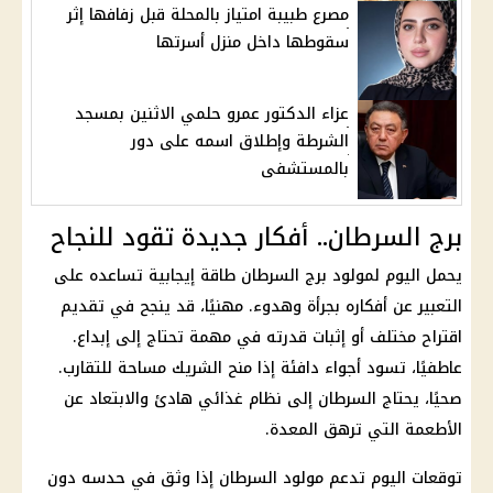
مصرع طبيبة امتياز بالمحلة قبل زفافها إثر
سقوطها داخل منزل أسرتها
عزاء الدكتور عمرو حلمي الاثنين بمسجد
الشرطة وإطلاق اسمه على دور
بالمستشفى
برج السرطان.. أفكار جديدة تقود للنجاح
يحمل اليوم لمولود
برج السرطان
طاقة إيجابية تساعده على
التعبير عن أفكاره بجرأة وهدوء. مهنيًا، قد ينجح في تقديم
اقتراح مختلف أو إثبات قدرته في مهمة تحتاج إلى إبداع.
عاطفيًا، تسود أجواء دافئة إذا منح الشريك مساحة للتقارب.
صحيًا، يحتاج
السرطان
إلى نظام غذائي هادئ والابتعاد عن
الأطعمة التي ترهق المعدة.
توقعات اليوم تدعم مولود
السرطان
إذا وثق في حدسه دون