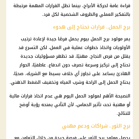
قراءة عامة لحركة
الأبراج
، بينما تظل القرارات المهمة مرتبطة
بالتفكير العملي والظروف الشخصية لكل فرد.
برج الحمل.. قرارات تحتاج إلى هدوء
يمر مولود
برج الحمل
بيوم يحمل فرصًا جيدة لإعادة ترتيب
الأولويات واتخاذ خطوات عملية في العمل، لكن التسرع قد
يقلل من فرص النجاح. مهنيًا، قد تظهر مسؤوليات جديدة
تحتاج إلى تركيز وسرعة تصرف دون اندفاع. عاطفيًا، الحوار
الهادئ يساعد على تجاوز أي خلاف بسيط مع الشريك. صحيًا،
يحتاج الحمل إلى الراحة وشرب المياه وتخفيف الضغط الذهني.
النصيحة الأهم لمولود الحمل اليوم هي عدم اتخاذ قرارات مالية
أو مهنية تحت تأثير الحماس، لأن التأني يمنحه رؤية أوضح
للنتائج.
برج الثور.. شراكات ودعم مهني
يحصل مولود
برج الثور
على فرصة جيدة من خلال التعاون مع