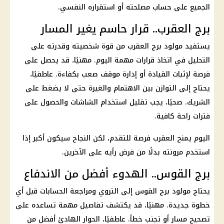
الجميع على حساب مصلحته أو استقراره النفسي.
برج العقرب.. قرار حاسم يغير المسار
يستفيد مولود
برج العقرب
من قوة شخصيته وقدرته على
التحليل في اتخاذ قرارات مهمة اليوم. مهنيًا، قد يحصل على
فرصة لإثبات القيادة أو إدارة موقف صعب بكفاءة. عاطفيًا،
يحتاج إلى التوازن بين الاهتمام والغيرة حتى لا يضغط على
الشريك. صحيًا، يجب تقليل استخدام الشاشات والحصول على
فترات راحة كافية.
اليوم يمنح العقرب فرصة للتقدم، لكن النجاح سيكون أكبر إذا
استخدم مرونته بدلًا من فرض رأيه على الآخرين.
برج القوس.. الهدوء أفضل من الاندفاع
يحتاج مولود برج القوس إلى التروي ومراجعة الحسابات قبل أي
خطوة جديدة. مهنيًا، قد يكتشف تفاصيل مهمة تساعده على
تصحيح مسار أو تجنب خطأ. عاطفيًا، الحوار الهادئ أفضل من