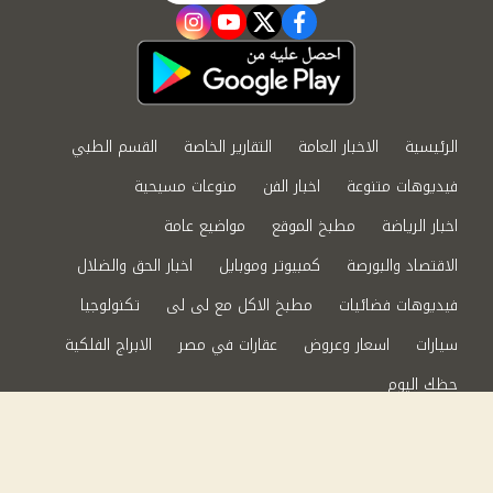
instagram
youtube
twitter
facebook
الرئيسية
الاخبار العامة
التقارير الخاصة
القسم الطبي
فيديوهات متنوعة
اخبار الفن
منوعات مسيحية
اخبار الرياضة
مطبخ الموقع
مواضيع عامة
الاقتصاد والبورصة
كمبيوتر وموبايل
اخبار الحق والضلال
فيديوهات فضائيات
مطبخ الاكل مع لى لى
تكنولوجيا
سيارات
اسعار وعروض
عقارات في مصر
الابراج الفلكية
حظك اليوم
من نحن
سياسة الخصوصية
اتصل بنا
©2024 الحق والضلال All Rights Reserved.