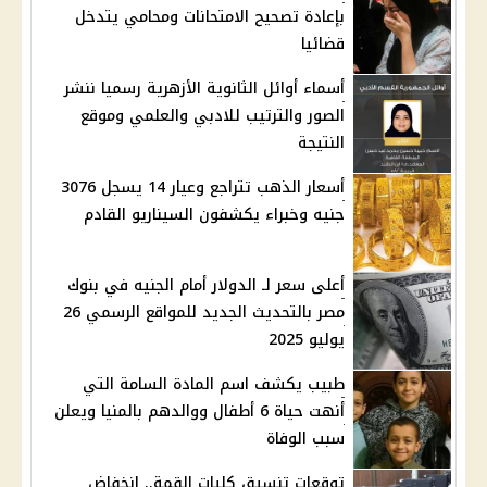
بإعادة تصحيح الامتحانات ومحامي يتدخل
قضائيا
أسماء أوائل الثانوية الأزهرية رسميا ننشر
الصور والترتيب للادبي والعلمي وموقع
النتيجة
أسعار الذهب تتراجع وعيار 14 يسجل 3076
جنيه وخبراء يكشفون السيناريو القادم
أعلى سعر لـ الدولار أمام الجنيه في بنوك
مصر بالتحديث الجديد للمواقع الرسمي 26
يوليو 2025
طبيب يكشف اسم المادة السامة التي
أنهت حياة 6 أطفال ووالدهم بالمنيا ويعلن
سبب الوفاة
توقعات تنسيق كليات القمة.. انخفاض