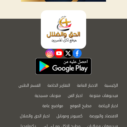
instagram
youtube
twitter
facebook
الرئيسية
الاخبار العامة
التقارير الخاصة
القسم الطبي
فيديوهات متنوعة
اخبار الفن
منوعات مسيحية
اخبار الرياضة
مطبخ الموقع
مواضيع عامة
الاقتصاد والبورصة
كمبيوتر وموبايل
اخبار الحق والضلال
فيديوهات فضائيات
مطبخ الاكل مع لى لى
تكنولوجيا