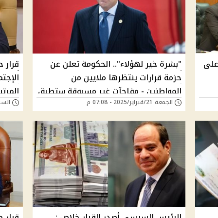
ه 250 جنيه على
"بشرة خير لهؤلاء".. الحكومة تعلن عن
قرار 
حزمة قرارات ينتظرها ملايين من
الإجتم
المواطنين - مفاجآت غير مسبوقة ستطبق
المرت
الجمعة 21/فبراير/2025 - 07:08 م
السبت 15/فبراير/25
قريبًا | ما القصة؟
الرئيس السيسي أصدر القرار خلاص :
قرار ح