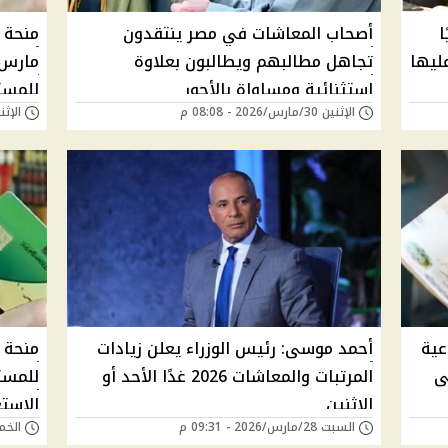
ًا
أصحاب المعاشات في مصر ينتقدون
عليها
تجاهل مطالبهم ويطالبون بعلاوة
استثنائية ومساواة بالأجور
للمست
الإثنين 30/مارس/2026 - 08:08 م
الإثنين 30/مارس/026
عية
أحمد موسى: رئيس الوزراء يعلن زيادات
لى
المرتبات والمعاشات 2026 غدًا الأحد أو
للمست
الإثنين
الاستع
السبت 28/مارس/2026 - 09:31 م
الخميس 19/مارس