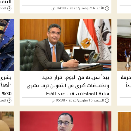
التنفي
الأحد 16/نوفمبر/2025 - 04:00 ص
الخميس 14/أغسطس
حزمة
يبدأ سريانه من اليوم.. قرار جديد
بشري 
اً
وتخفيضات كبرى من التموين تزف بشرى
"أهلاً
سارة للمواطنين قبل عيد الفطر
30%
السبت 15/مارس/2025 - 05:38 م
السبت 15/مارس/025