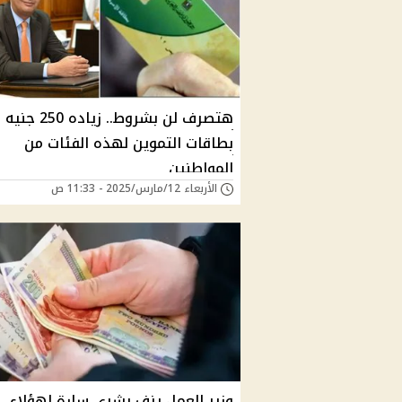
هتصرف لن بشروط.. زياد
بطاقات التموين لهذه الفئات من
المواطنين
الأربعاء 12/مارس/2025 - 11:33 ص
وزير العمل يزف بشري سارة لهؤلاء ..