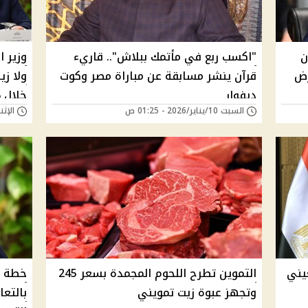
ن
"اكسب ربع في مأتمك ببلاش".. قاريء
وزير ا
% بمعارض
قرآن ينشر مسابقة عن مباراة مصر وكوت
ولا زي
ديفوار
خلال 2026
السبت 10/يناير/2026 - 01:25 ص
الإثنين 29/ديسمبر/25
يني
التموين تطرح اللحوم المجمدة بسعر 245
خطة ا
وتجهز عبوة زيت تمويني
بالتع