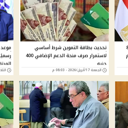
21% ورفع الحد الأدنى لـ8
تحديث بطاقة التموين شرط أساسي
عم
لاستمرار صرف منحة الدعم الإضافي 400
رسميًا
جنيه
المرتق
الجمعة 17/أبريل/2026 - 08:03 م
الثلاثاء 14/أبريل/6