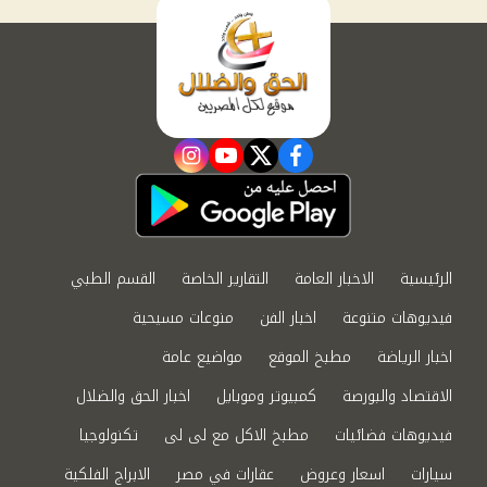
instagram
youtube
twitter
facebook
الرئيسية
الاخبار العامة
التقارير الخاصة
القسم الطبي
فيديوهات متنوعة
اخبار الفن
منوعات مسيحية
اخبار الرياضة
مطبخ الموقع
مواضيع عامة
الاقتصاد والبورصة
كمبيوتر وموبايل
اخبار الحق والضلال
فيديوهات فضائيات
مطبخ الاكل مع لى لى
تكنولوجيا
سيارات
اسعار وعروض
عقارات في مصر
الابراج الفلكية