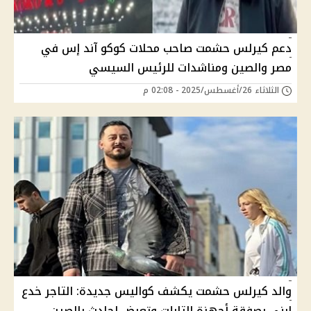
دعم كيرلس حشمت صاحب محلات كوكو آند إس في
مصر والصين ومناشدات للرئيس السيسي
الثلاثاء 26/أغسطس/2025 - 02:08 م
والد كيرلس حشمت يكشف كواليس جديدة: التاجر خدع
ابني بصفقة أجهزة التابلت وتعرض لحادث بالصين