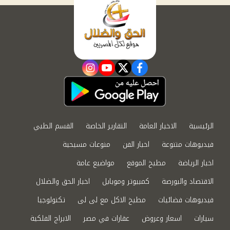
instagram
youtube
twitter
facebook
الرئيسية
الاخبار العامة
التقارير الخاصة
القسم الطبي
فيديوهات متنوعة
اخبار الفن
منوعات مسيحية
اخبار الرياضة
مطبخ الموقع
مواضيع عامة
الاقتصاد والبورصة
كمبيوتر وموبايل
اخبار الحق والضلال
فيديوهات فضائيات
مطبخ الاكل مع لى لى
تكنولوجيا
سيارات
اسعار وعروض
عقارات في مصر
الابراج الفلكية