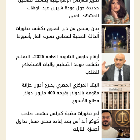
تقرير هاآرتس الإسرائيلية يكشف تفاصيل
جديدة حول عودة شيرين عبد الوهاب
للمشهد الفني
بيان رسمي من دير المحرق يكشف تطورات
الحالة الصحية لمصابي تسرب الغاز بأسيوط
أرقام جلوس الثانوية العامة 2026.. التعليم
تكشف موعد التسليم وآليات الاستعلام
للطلاب
البنك المركزي المصري يطرح أذون خزانة
مقومة بالدولار بقيمة 400 مليون دولار
مطلع الأسبوع
أخر تطورات قضية كيرلس حشمت صاحب
كوكو أند أس بعد إعادة فحص مسار تداول
أجهزة التابلت