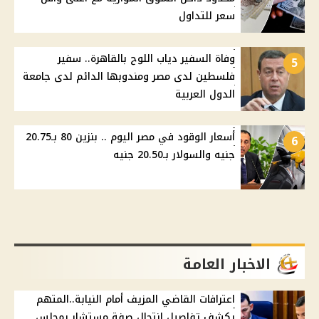
سعر للتداول
وفاة السفير دياب اللوح بالقاهرة.. سفير
5
فلسطين لدى مصر ومندوبها الدائم لدى جامعة
الدول العربية
أسعار الوقود في مصر اليوم .. بنزين 80 بـ20.75
6
جنيه والسولار بـ20.50 جنيه
الاخبار العامة
اعترافات القاضي المزيف أمام النيابة..المتهم
يكشف تفاصيل انتحال صفة مستشار بمجلس