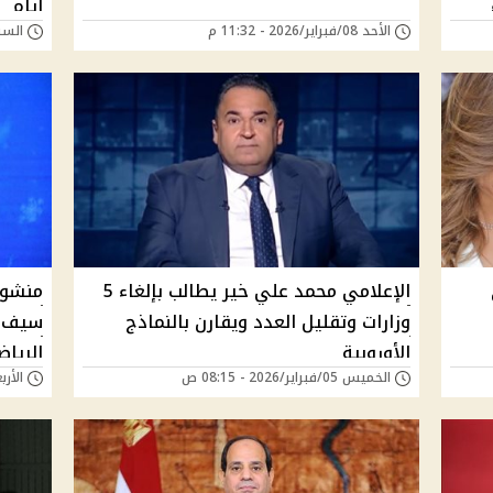
أيام
الأحد 08/فبراير/2026 - 11:32 م
السبت 07/فبراير/26
الإعلامي محمد علي خير يطالب بإلغاء 5
منشورا
وزارات وتقليل العدد ويقارن بالنماذج
سيف ا
الأوروبية
الريا
الخميس 05/فبراير/2026 - 08:15 ص
الأربعاء 04/فبراير/