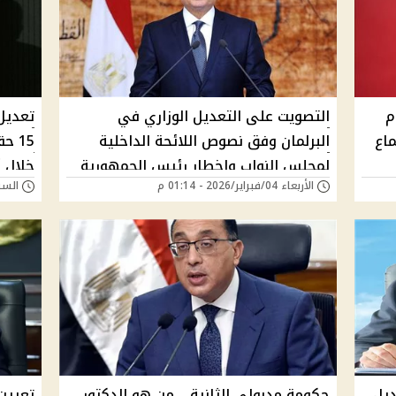
م
التصويت على التعديل الوزاري في
ماع
البرلمان وفق نصوص اللائحة الداخلية
15 
لمجلس النواب وإخطار رئيس الجمهورية
خلال أ
الأربعاء 04/فبراير/2026 - 01:14 م
السبت 17/يناير/026
ديل
حكومة مدبولي الثانية .. من هو الدكتور
تعيين 