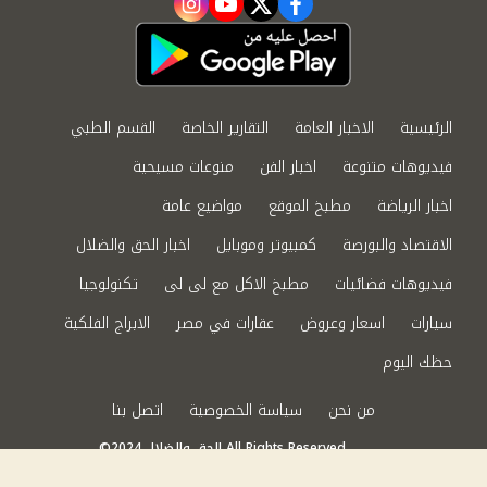
instagram
youtube
twitter
facebook
الرئيسية
الاخبار العامة
التقارير الخاصة
القسم الطبي
فيديوهات متنوعة
اخبار الفن
منوعات مسيحية
اخبار الرياضة
مطبخ الموقع
مواضيع عامة
الاقتصاد والبورصة
كمبيوتر وموبايل
اخبار الحق والضلال
فيديوهات فضائيات
مطبخ الاكل مع لى لى
تكنولوجيا
سيارات
اسعار وعروض
عقارات في مصر
الابراج الفلكية
حظك اليوم
من نحن
سياسة الخصوصية
اتصل بنا
©2024 الحق والضلال All Rights Reserved.
Powered by