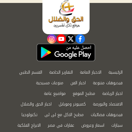
instagram
youtube
twitter
facebook
الرئيسية
الاخبار العامة
التقارير الخاصة
القسم الطبي
فيديوهات متنوعة
اخبار الفن
منوعات مسيحية
اخبار الرياضة
مطبخ الموقع
مواضيع عامة
الاقتصاد والبورصة
كمبيوتر وموبايل
اخبار الحق والضلال
فيديوهات فضائيات
مطبخ الاكل مع لى لى
تكنولوجيا
سيارات
اسعار وعروض
عقارات في مصر
الابراج الفلكية