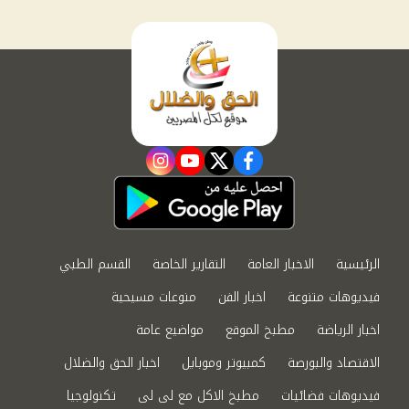
instagram
youtube
twitter
facebook
الرئيسية
الاخبار العامة
التقارير الخاصة
القسم الطبي
فيديوهات متنوعة
اخبار الفن
منوعات مسيحية
اخبار الرياضة
مطبخ الموقع
مواضيع عامة
الاقتصاد والبورصة
كمبيوتر وموبايل
اخبار الحق والضلال
فيديوهات فضائيات
مطبخ الاكل مع لى لى
تكنولوجيا