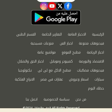
instagram
youtube
twitter
facebook
الرئيسية
الاخبار العامة
التقارير الخاصة
القسم الطبي
فيديوهات متنوعة
اخبار الفن
منوعات مسيحية
اخبار الرياضة
مطبخ الموقع
مواضيع عامة
الاقتصاد والبورصة
كمبيوتر وموبايل
اخبار الحق والضلال
فيديوهات فضائيات
مطبخ الاكل مع لى لى
تكنولوجيا
سيارات
اسعار وعروض
عقارات في مصر
الابراج الفلكية
حظك اليوم
من نحن
سياسة الخصوصية
اتصل بنا
©2024 الحق والضلال All Rights Reserved.