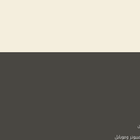
ن
بيوتر وموبايل