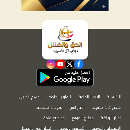
instagram
youtube
twitter
facebook
الرئيسية
الاخبار العامة
التقارير الخاصة
القسم الطبي
فيديوهات متنوعة
اخبار الفن
منوعات مسيحية
اخبار الرياضة
مطبخ الموقع
مواضيع عامة
الاقتصاد والبورصة
كمبيوتر وموبايل
اخبار الحق والضلال