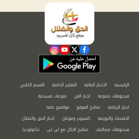
instagram
youtube
twitter
facebook
الرئيسية
الاخبار العامة
التقارير الخاصة
القسم الطبي
فيديوهات متنوعة
اخبار الفن
منوعات مسيحية
اخبار الرياضة
مطبخ الموقع
مواضيع عامة
الاقتصاد والبورصة
كمبيوتر وموبايل
اخبار الحق والضلال
فيديوهات فضائيات
مطبخ الاكل مع لى لى
تكنولوجيا