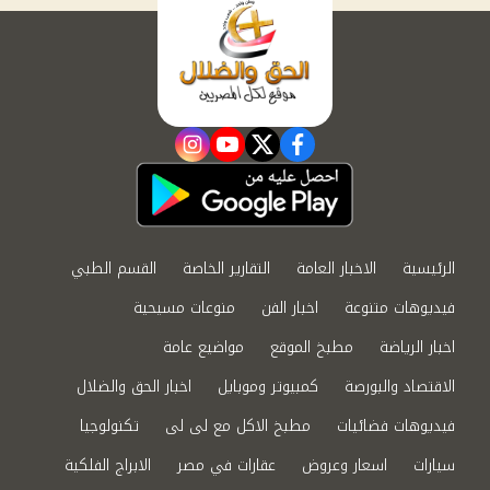
instagram
youtube
twitter
facebook
الرئيسية
الاخبار العامة
التقارير الخاصة
القسم الطبي
فيديوهات متنوعة
اخبار الفن
منوعات مسيحية
اخبار الرياضة
مطبخ الموقع
مواضيع عامة
الاقتصاد والبورصة
كمبيوتر وموبايل
اخبار الحق والضلال
فيديوهات فضائيات
مطبخ الاكل مع لى لى
تكنولوجيا
سيارات
اسعار وعروض
عقارات في مصر
الابراج الفلكية